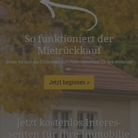
Management Platform
&
eRecht24
So funktioniert der
Mietrückkauf
Sehen Sie sich das Erklärvideo zum Rückmietverkauf für Ihre Immobilie
an.
Jetzt beginnen »
Jetzt kostenlos Inter­es­
senten für Ihre Immobilie