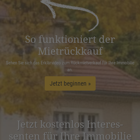
Management Platform
&
eRecht24
So funktioniert der
Mietrückkauf
Sehen Sie sich das Erklärvideo zum Rückmietverkauf für Ihre Immobilie
an.
Jetzt beginnen »
Jetzt kostenlos Inter­es­
senten für Ihre Immobilie