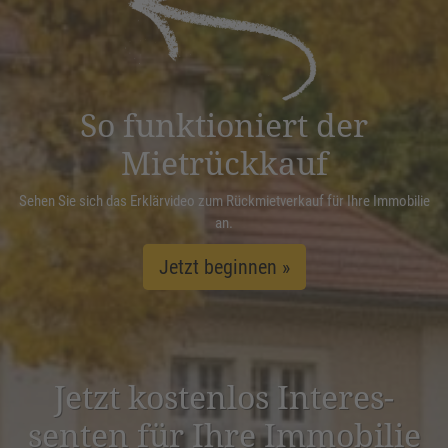
Management Platform
&
eRecht24
So funktioniert der
Mietrückkauf
Sehen Sie sich das Erklärvideo zum Rückmietverkauf für Ihre Immobilie
an.
Jetzt beginnen »
Jetzt kostenlos Inter­es­
senten für Ihre Immobilie