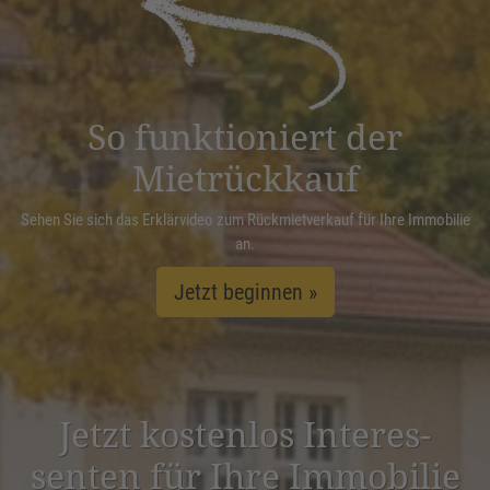
Management Platform
&
eRecht24
So funktioniert der
Mietrückkauf
Sehen Sie sich das Erklärvideo zum Rückmietverkauf für Ihre Immobilie
an.
Jetzt beginnen »
Jetzt kostenlos Inter­es­
senten für Ihre Immobilie